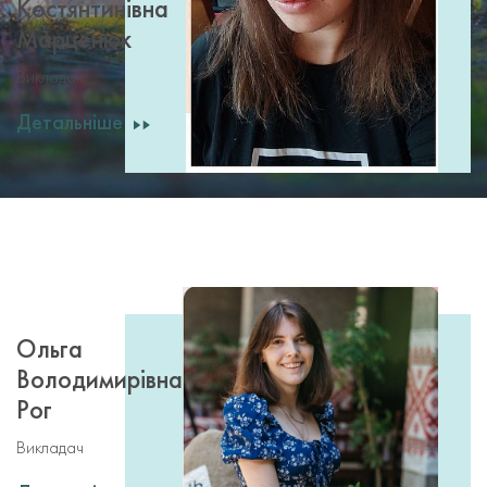
Костянтинівна
Марценюк
Викладач
Детальніше
Ольга
Володимирівна
Рог
Викладач